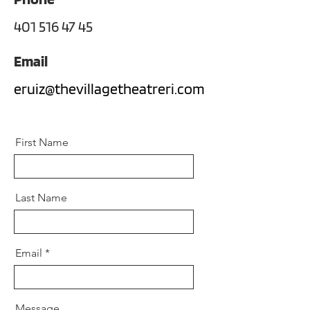
401 516 47 45
Email
eruiz@thevillagetheatreri.com
First Name
Last Name
Email
Message