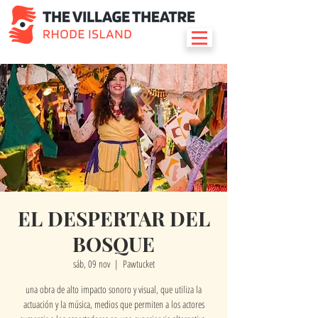
EL DESPERTAR DEL
BOSQUE
sáb, 09 nov
  |  
Pawtucket
una obra de alto impacto sonoro y visual, que utiliza la
actuación y la música, medios que permiten a los actores