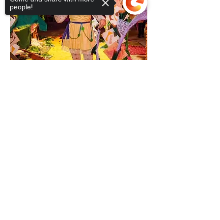
people!
Sorry, the checkout page does not
support sharing
Copied to clipboard
Compartir este evento