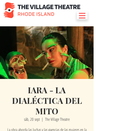
IARA - LA
DIALÉCTICA DEL
MITO
sáb, 20 sept
  |  
The Village Theatre
La obra aborda las luchas y las vivencias de las mujeres en la