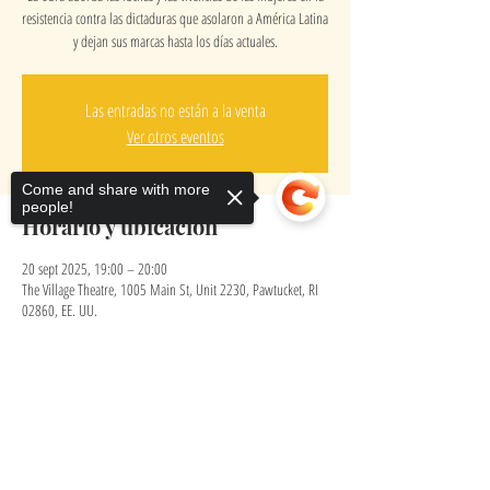
resistencia contra las dictaduras que asolaron a América Latina
y dejan sus marcas hasta los días actuales.
Las entradas no están a la venta
Ver otros eventos
Come and share with more
people!
Horario y ubicación
20 sept 2025, 19:00 – 20:00
The Village Theatre, 1005 Main St, Unit 2230, Pawtucket, RI
02860, EE. UU.
Sorry, the checkout page does not
support sharing
Copied to clipboard
Compartir este evento