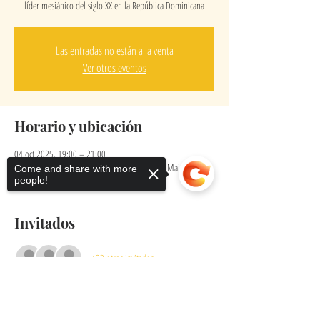
líder mesiánico del siglo XX en la República Dominicana
Las entradas no están a la venta
Ver otros eventos
Horario y ubicación
04 oct 2025, 19:00 – 21:00
The Village Theatre, Hope Artiste Village - 1005 Main St
Come and share with more
#2230, Pawtucket, RI 02860
people!
Invitados
+23 otros invitados
Sorry, the checkout page does not
support sharing
Copied to clipboard