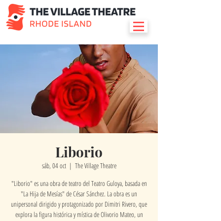
Liborio
sáb, 04 oct
  |  
The Village Theatre
"Liborio" es una obra de teatro del Teatro Guloya, basada en
"La Hija de Mesías" de César Sánchez. La obra es un
unipersonal dirigido y protagonizado por Dimitri Rivero, que
explora la figura histórica y mística de Olivorio Mateo, un