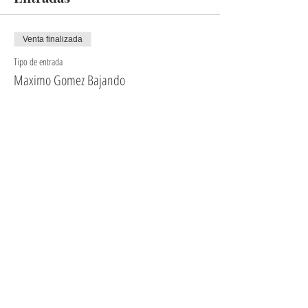
Venta finalizada
Tipo de entrada
Maximo Gomez Bajando
Precio
20,00 US$
+0,50 US$ de comisión de servicio de entradas
Compartir este evento