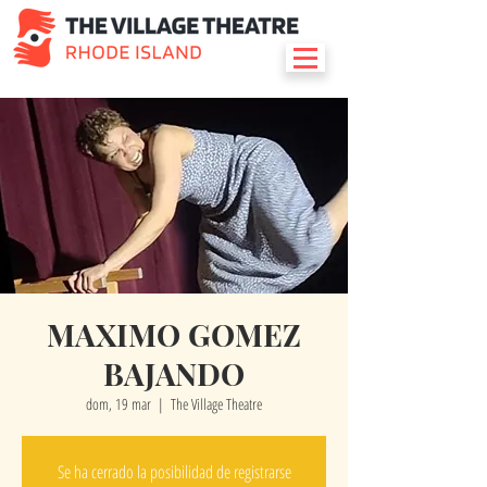
MAXIMO GOMEZ
BAJANDO
dom, 19 mar
  |  
The Village Theatre
Se ha cerrado la posibilidad de registrarse